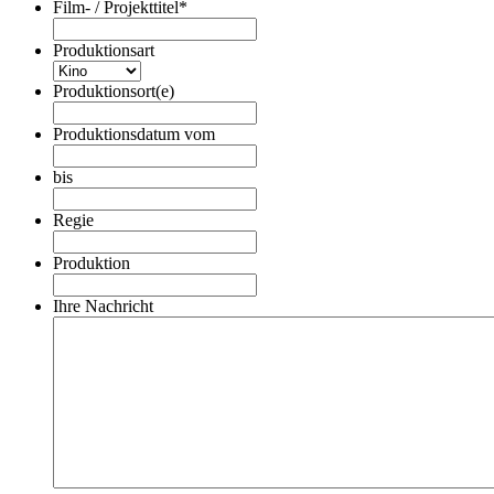
Film- / Projekttitel
*
Produktionsart
Produktionsort(e)
Produktionsdatum vom
Datumsformat:TT
Punkt
bis
MM
Datumsformat:TT
Punkt
Punkt
Regie
JJJJ
MM
Punkt
Produktion
JJJJ
Ihre Nachricht