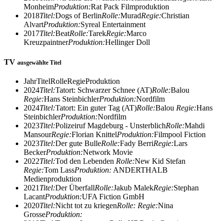
Monheim
Produktion:
Rat Pack Filmproduktion
2018
Titel:
Dogs of Berlin
Rolle:
Murad
Regie:
Christian
Alvart
Produktion:
Syreal Entertainment
2017
Titel:
Beat
Rolle:
Tarek
Regie:
Marco
Kreuzpaintner
Produktion:
Hellinger Doll
TV
ausgewählte Titel
Jahr
Titel
Rolle
Regie
Produktion
2024
Titel:
Tatort: Schwarzer Schnee (AT)
Rolle:
Balou
Regie:
Hans Steinbichler
Produktion:
Nordfilm
2024
Titel:
Tatort: Ein guter Tag (AT)
Rolle:
Balou
Regie:
Hans
Steinbichler
Produktion:
Nordfilm
2023
Titel:
Polizeiruf Magdeburg - Unsterblich
Rolle:
Mahdi
Mansour
Regie:
Florian Knittel
Produktion:
Filmpool Fiction
2023
Titel:
Der gute Bulle
Rolle:
Fady Berri
Regie:
Lars
Becker
Produktion:
Network Movie
2022
Titel:
Tod den Lebenden
Rolle:
New Kid Stefan
Regie:
Tom Lass
Produktion:
ANDERTHALB
Medienproduktion
2021
Titel:
Der Überfall
Rolle:
Jakub Malek
Regie:
Stephan
Lacant
Produktion:
UFA Fiction GmbH
2020
Titel:
Nicht tot zu kriegen
Rolle:
Regie:
Nina
Grosse
Produktion: