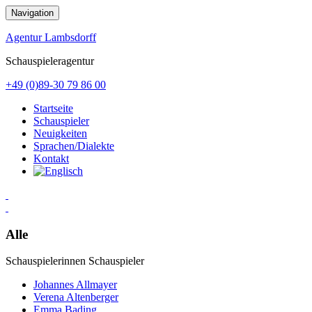
Zum
Navigation
Inhalt
springen
Agentur Lambsdorff
Schauspieleragentur
+49 (0)89-30 79 86 00
Startseite
Schauspieler
Neuigkeiten
Sprachen/Dialekte
Kontakt
Alle
Schauspielerinnen
Schauspieler
Johannes Allmayer
Verena Altenberger
Emma Bading