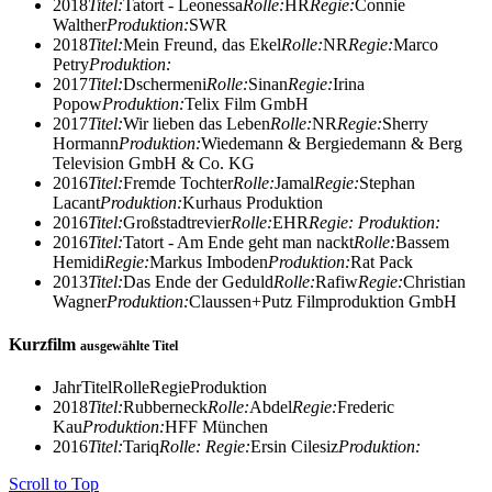
2018
Titel:
Tatort - Leonessa
Rolle:
HR
Regie:
Connie
Walther
Produktion:
SWR
2018
Titel:
Mein Freund, das Ekel
Rolle:
NR
Regie:
Marco
Petry
Produktion:
2017
Titel:
Dschermeni
Rolle:
Sinan
Regie:
Irina
Popow
Produktion:
Telix Film GmbH
2017
Titel:
Wir lieben das Leben
Rolle:
NR
Regie:
Sherry
Hormann
Produktion:
Wiedemann & Bergiedemann & Berg
Television GmbH & Co. KG
2016
Titel:
Fremde Tochter
Rolle:
Jamal
Regie:
Stephan
Lacant
Produktion:
Kurhaus Produktion
2016
Titel:
Großstadtrevier
Rolle:
EHR
Regie:
Produktion:
2016
Titel:
Tatort - Am Ende geht man nackt
Rolle:
Bassem
Hemidi
Regie:
Markus Imboden
Produktion:
Rat Pack
2013
Titel:
Das Ende der Geduld
Rolle:
Rafiw
Regie:
Christian
Wagner
Produktion:
Claussen+Putz Filmproduktion GmbH
Kurzfilm
ausgewählte Titel
Jahr
Titel
Rolle
Regie
Produktion
2018
Titel:
Rubberneck
Rolle:
Abdel
Regie:
Frederic
Kau
Produktion:
HFF München
2016
Titel:
Tariq
Rolle:
Regie:
Ersin Cilesiz
Produktion:
Scroll to Top