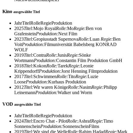
Kino
ausgewählte Titel
Jahr
Titel
Rolle
Regie
Produktion
2025
Titel:
Mojo Royal
Rolle:
Mo
Regie:
Ben von
Grafenstein
Produktion:
Next Film
2023
Titel:
Gropiusstadt Supernova
Rolle:
Luan
Regie:
Ben
Voit
Produktion:
Filmuniversität Babelsberg KONRAD
WOLF
2019
Titel:
Contra
Rolle:
Junis
Regie:
Sönke
Wortmann
Produktion:
Constantin Film Produktion GmbH
2018
Titel:
Kokon
Rolle:
Tarek
Regie:
Leonie
Krippendorff
Produktion:
Jorst Henning Filmproduktion
2017
Titel:
Schwimmen
Rolle:
Tito
Regie:
Luzie
Loose
Produktion:
Kurhaus Produktion
2012
Titel:
Wir waren Könige
Rolle:
Nasim
Regie:
Philipp
Leinemann
Produktion:
Walker und Worm
VOD
ausgewählte Titel
Jahr
Titel
Rolle
Regie
Produktion
2024
Titel:
Encro Chat - Pilot
Rolle:
Ashraf
Regie:
Timo
Sonnenschein
Produktion:
SonnenscheinFilms
2019
Titel:
Wir sind die Welle
Rolle:
Rahim Hadad
Regie:
Mark