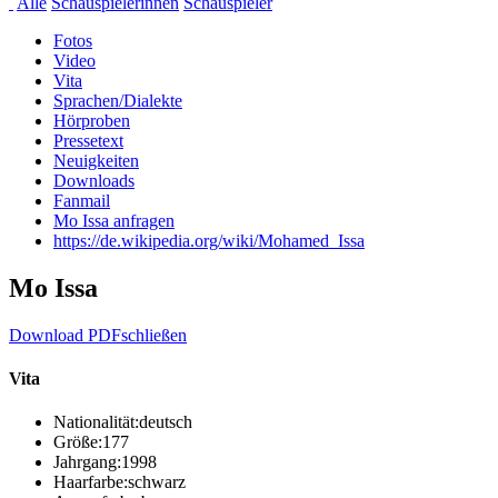
Alle
Schauspielerinnen
Schauspieler
Fotos
Video
Vita
Sprachen/Dialekte
Hörproben
Pressetext
Neuigkeiten
Downloads
Fanmail
Mo Issa anfragen
https://de.wikipedia.org/wiki/Mohamed_Issa
Mo Issa
Download PDF
schließen
Vita
Nationalität:
deutsch
Größe:
177
Jahrgang:
1998
Haarfarbe:
schwarz