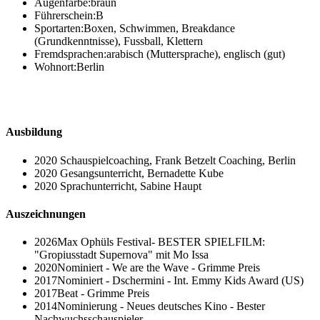
Augenfarbe:
braun
Führerschein:
B
Sportarten:
Boxen, Schwimmen, Breakdance
(Grundkenntnisse), Fussball, Klettern
Fremdsprachen:
arabisch (Muttersprache), englisch (gut)
Wohnort:
Berlin
Ausbildung
2020
Schauspielcoaching, Frank Betzelt Coaching, Berlin
2020
Gesangsunterricht, Bernadette Kube
2020
Sprachunterricht, Sabine Haupt
Auszeichnungen
2026
Max Ophüls Festival- BESTER SPIELFILM:
"Gropiusstadt Supernova" mit Mo Issa
2020
Nominiert - We are the Wave - Grimme Preis
2017
Nominiert - Dschermini - Int. Emmy Kids Award (US)
2017
Beat - Grimme Preis
2014
Nominierung - Neues deutsches Kino - Bester
Nachwuchsschauspieler