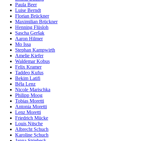
Paula Beer
Luise Berndt
Florian Brückner
Maximilian Brückner
Henning Flüsloh
Sascha Geršak
Aaron Hilmer
Mo Issa
Stephan Kampwirth
Amelie Kiefer
Waldemar Kobus
Felix Kramer
Taddeo Kufus
Bekim Latifi
Béla Lenz
Nicole Marischka
Philipp Moog
Tobias Moretti
Antonia Moretti
Lenz Moretti
Friedrich Mücke
Louis Nitsche
Albrecht Schuch
Karoline Schuch
Janna Striebeck