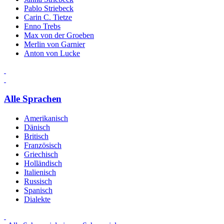
Pablo Striebeck
Carin C. Tietze
Enno Trebs
Max von der Groeben
Merlin von Garnier
Anton von Lucke
Alle Sprachen
Amerikanisch
Dänisch
Britisch
Französisch
Griechisch
Holländisch
Italienisch
Russisch
Spanisch
Dialekte