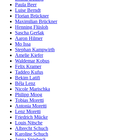
Paula Beer
Luise Berndt
Florian Brückner
Maximilian Brückner
Henning Flüsloh
Sascha Geršak
Aaron Hilmer
Mo Issa
Stephan Kampwirth
Amelie Kiefer
Waldemar Kobus
Felix Kramer
Taddeo Kufus
Bekim Latifi
Béla Lenz
Nicole Marischka
Philipp Moog
Tobias Moretti
Antonia Moretti
Lenz Moretti
Friedrich Mücke
Louis Nitsche
Albrecht Schuch
Karoline Schuch
Janna Striebeck