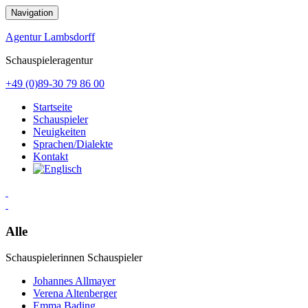
Zum
Navigation
Inhalt
springen
Agentur Lambsdorff
Schauspieleragentur
+49 (0)89-30 79 86 00
Startseite
Schauspieler
Neuigkeiten
Sprachen/Dialekte
Kontakt
Alle
Schauspielerinnen
Schauspieler
Johannes Allmayer
Verena Altenberger
Emma Bading