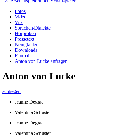
Alle
Schauspielerinnen
Schauspieler
Fotos
Video
Vita
Sprachen/Dialekte
Hörproben
Pressetext
Neuigkeiten
Downloads
Fanmail
Anton von Lucke anfragen
Anton von Lucke
schließen
Jeanne Degraa
Valentina Schuster
Jeanne Degraa
Valentina Schuster