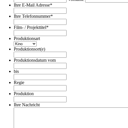
Ihre E-Mail Adresse
*
Ihre Telefonnummer
*
Film- / Projekttitel
*
Produktionsart
Produktionsort(e)
Produktionsdatum vom
Datumsformat:TT
Punkt
bis
MM
Datumsformat:TT
Punkt
Punkt
Regie
JJJJ
MM
Punkt
Produktion
JJJJ
Ihre Nachricht