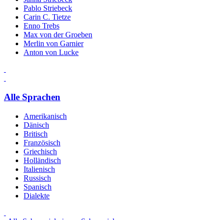
Pablo Striebeck
Carin C. Tietze
Enno Trebs
Max von der Groeben
Merlin von Garnier
Anton von Lucke
Alle Sprachen
Amerikanisch
Dänisch
Britisch
Französisch
Griechisch
Holländisch
Italienisch
Russisch
Spanisch
Dialekte