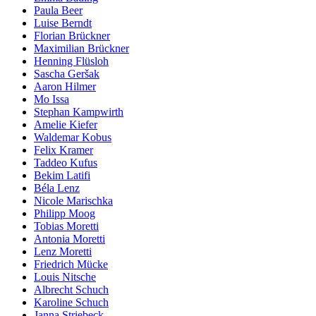
Paula Beer
Luise Berndt
Florian Brückner
Maximilian Brückner
Henning Flüsloh
Sascha Geršak
Aaron Hilmer
Mo Issa
Stephan Kampwirth
Amelie Kiefer
Waldemar Kobus
Felix Kramer
Taddeo Kufus
Bekim Latifi
Béla Lenz
Nicole Marischka
Philipp Moog
Tobias Moretti
Antonia Moretti
Lenz Moretti
Friedrich Mücke
Louis Nitsche
Albrecht Schuch
Karoline Schuch
Janna Striebeck