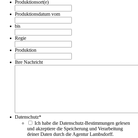
Produktionsort(e)
Produktionsdatum vom
Datumsformat:TT
Punkt
bis
MM
Datumsformat:TT
Punkt
Punkt
Regie
JJJJ
MM
Punkt
Produktion
JJJJ
Ihre Nachricht
Datenschutz
*
Ich habe die Datenschutz-Bestimmungen gelesen
und akzeptiere die Speicherung und Verarbeitung
deiner Daten durch die Agentur Lambsdorff.