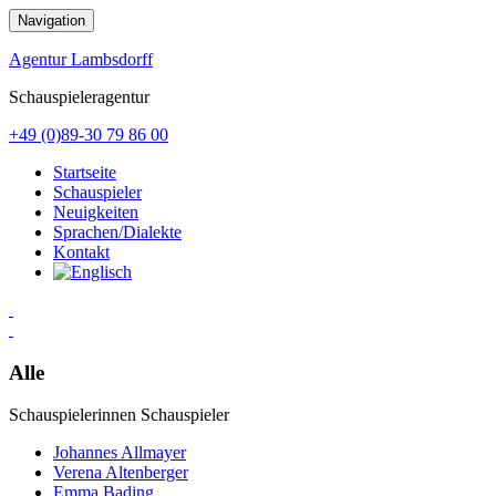
Zum
Navigation
Inhalt
springen
Agentur Lambsdorff
Schauspieleragentur
+49 (0)89-30 79 86 00
Startseite
Schauspieler
Neuigkeiten
Sprachen/Dialekte
Kontakt
Alle
Schauspielerinnen
Schauspieler
Johannes Allmayer
Verena Altenberger
Emma Bading