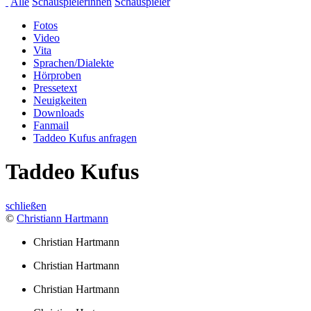
Alle
Schauspielerinnen
Schauspieler
Fotos
Video
Vita
Sprachen/Dialekte
Hörproben
Pressetext
Neuigkeiten
Downloads
Fanmail
Taddeo Kufus anfragen
Taddeo Kufus
schließen
©
Christiann Hartmann
Christian Hartmann
Christian Hartmann
Christian Hartmann