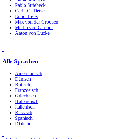
Pablo Striebeck
Carin C. Tietze
Enno Trebs
Max von der Groeben
Merlin von Garnier
Anton von Lucke
Alle Sprachen
Amerikanisch
Dänisch
Britisch
Französisch
Griechisch
Holländisch
Italienisch
Russisch
Spanisch
Dialekte