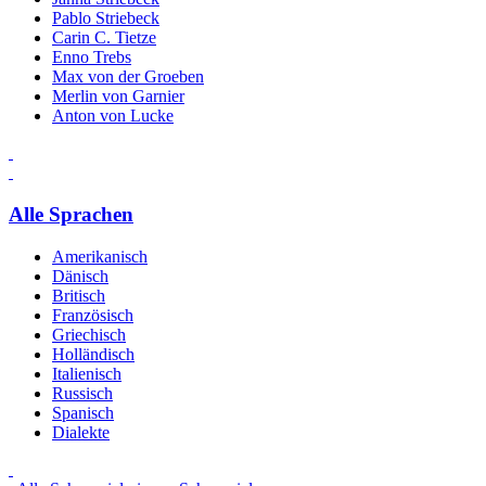
Pablo Striebeck
Carin C. Tietze
Enno Trebs
Max von der Groeben
Merlin von Garnier
Anton von Lucke
Alle Sprachen
Amerikanisch
Dänisch
Britisch
Französisch
Griechisch
Holländisch
Italienisch
Russisch
Spanisch
Dialekte