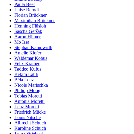
Paula Beer
Luise Berndt
Florian Brückner
Maximilian Brückner
Henning Flüsloh
Sascha Geršak
Aaron Hilmer
Mo Issa
Stephan Kampwirth
Amelie Kiefer
Waldemar Kobus
Felix Kramer
Taddeo Kufus
Bekim Latifi
Béla Lenz
Nicole Marischka
Philipp Moog
Tobias Moretti
Antonia Moretti
Lenz Moretti
Friedrich Mücke
Louis Nitsche
Albrecht Schuch
Karoline Schuch
Janna Striebeck