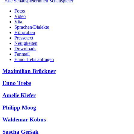
Alle
Schauspielerinnen
Schauspieler
Fotos
Video
Vita
Sprachen/Dialekte
Hörproben
Pressetext
Neuigkeiten
Downloads
Fanmail
Enno Trebs anfragen
Maximilian Brückner
Enno Trebs
Amelie Kiefer
Philipp Moog
Waldemar Kobus
Sascha Geršak