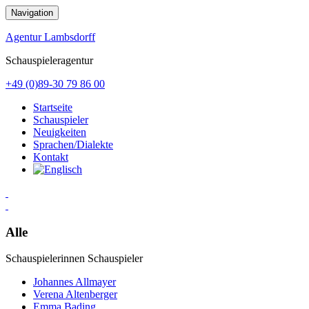
Zum
Navigation
Inhalt
springen
Agentur Lambsdorff
Schauspieleragentur
+49 (0)89-30 79 86 00
Startseite
Schauspieler
Neuigkeiten
Sprachen/Dialekte
Kontakt
Alle
Schauspielerinnen
Schauspieler
Johannes Allmayer
Verena Altenberger
Emma Bading