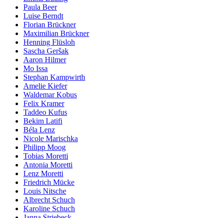
Paula Beer
Luise Berndt
Florian Brückner
Maximilian Brückner
Henning Flüsloh
Sascha Geršak
Aaron Hilmer
Mo Issa
Stephan Kampwirth
Amelie Kiefer
Waldemar Kobus
Felix Kramer
Taddeo Kufus
Bekim Latifi
Béla Lenz
Nicole Marischka
Philipp Moog
Tobias Moretti
Antonia Moretti
Lenz Moretti
Friedrich Mücke
Louis Nitsche
Albrecht Schuch
Karoline Schuch
Janna Striebeck