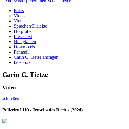
Alle
Schauspielerinnen
Schauspieler
Fotos
Video
Vita
Sprachen/Dialekte
Hörproben
Pressetext
Neuigkeiten
Downloads
Fanmail
Carin C. Tietze anfragen
facebook
Carin C. Tietze
Video
schließen
Polizeiruf 110 - Jenseits des Rechts (2024)