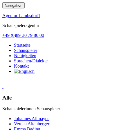
Zum
Navigation
Inhalt
springen
Agentur Lambsdorff
Schauspieleragentur
+49 (0)89-30 79 86 00
Startseite
Schauspieler
Neuigkeiten
Sprachen/Dialekte
Kontakt
Alle
Schauspielerinnen
Schauspieler
Johannes Allmayer
Verena Altenberger
Emma Bading