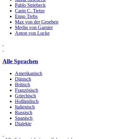
Pablo Striebeck
Carin C. Tietze
Enno Trebs
Max von der Groeben
Merlin von Garnier
Anton von Lucke
Alle Sprachen
Amerikanisch
Dänisch
Britisch
Französisch
Griechisch
Holländisch
Italienisch
Russisch
Spanisch
Dialekte