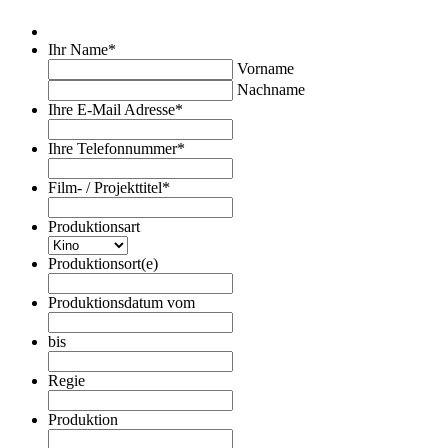
Ihr Name
*
Vorname
Nachname
Ihre E-Mail Adresse
*
Ihre Telefonnummer
*
Film- / Projekttitel
*
Produktionsart
Produktionsort(e)
Produktionsdatum vom
Datumsformat:TT
Punkt
bis
MM
Datumsformat:TT
Punkt
Punkt
Regie
JJJJ
MM
Punkt
Produktion
JJJJ