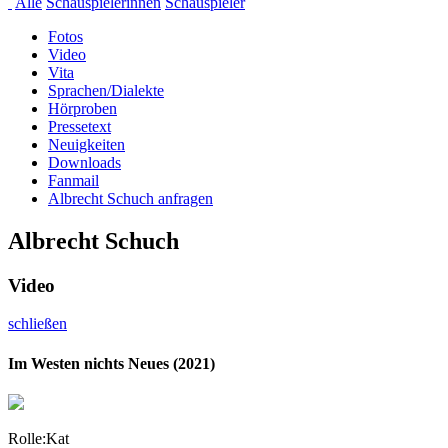
Alle
Schauspielerinnen
Schauspieler
Fotos
Video
Vita
Sprachen/Dialekte
Hörproben
Pressetext
Neuigkeiten
Downloads
Fanmail
Albrecht Schuch anfragen
Albrecht Schuch
Video
schließen
Im Westen nichts Neues (2021)
Rolle:
Kat