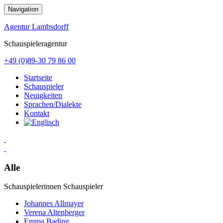
Zum
Navigation
Inhalt
springen
Agentur Lambsdorff
Schauspieleragentur
+49 (0)89-30 79 86 00
Startseite
Schauspieler
Neuigkeiten
Sprachen/Dialekte
Kontakt
Alle
Schauspielerinnen
Schauspieler
Johannes Allmayer
Verena Altenberger
Emma Bading