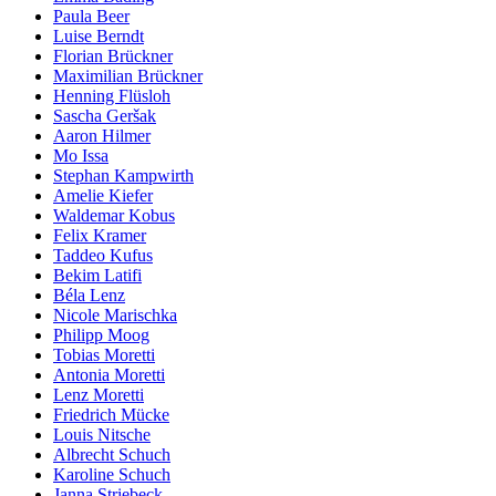
Paula Beer
Luise Berndt
Florian Brückner
Maximilian Brückner
Henning Flüsloh
Sascha Geršak
Aaron Hilmer
Mo Issa
Stephan Kampwirth
Amelie Kiefer
Waldemar Kobus
Felix Kramer
Taddeo Kufus
Bekim Latifi
Béla Lenz
Nicole Marischka
Philipp Moog
Tobias Moretti
Antonia Moretti
Lenz Moretti
Friedrich Mücke
Louis Nitsche
Albrecht Schuch
Karoline Schuch
Janna Striebeck