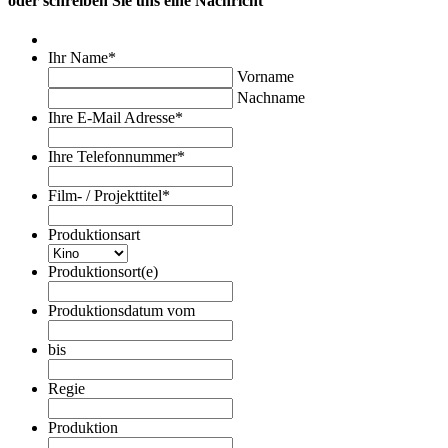
oder schreiben Sie uns eine Nachricht
Ihr Name
*
Vorname
Nachname
Ihre E-Mail Adresse
*
Ihre Telefonnummer
*
Film- / Projekttitel
*
Produktionsart
Produktionsort(e)
Produktionsdatum vom
Datumsformat:TT
Punkt
bis
MM
Datumsformat:TT
Punkt
Punkt
Regie
JJJJ
MM
Punkt
Produktion
JJJJ