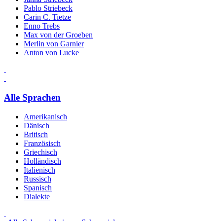
Pablo Striebeck
Carin C. Tietze
Enno Trebs
Max von der Groeben
Merlin von Garnier
Anton von Lucke
Alle Sprachen
Amerikanisch
Dänisch
Britisch
Französisch
Griechisch
Holländisch
Italienisch
Russisch
Spanisch
Dialekte