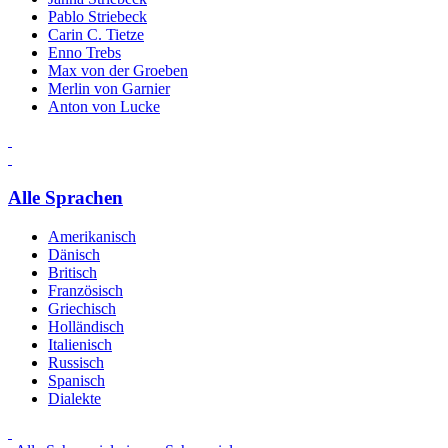
Pablo Striebeck
Carin C. Tietze
Enno Trebs
Max von der Groeben
Merlin von Garnier
Anton von Lucke
Alle Sprachen
Amerikanisch
Dänisch
Britisch
Französisch
Griechisch
Holländisch
Italienisch
Russisch
Spanisch
Dialekte