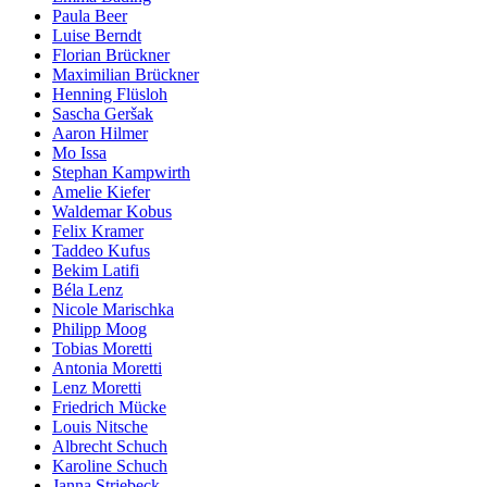
Paula Beer
Luise Berndt
Florian Brückner
Maximilian Brückner
Henning Flüsloh
Sascha Geršak
Aaron Hilmer
Mo Issa
Stephan Kampwirth
Amelie Kiefer
Waldemar Kobus
Felix Kramer
Taddeo Kufus
Bekim Latifi
Béla Lenz
Nicole Marischka
Philipp Moog
Tobias Moretti
Antonia Moretti
Lenz Moretti
Friedrich Mücke
Louis Nitsche
Albrecht Schuch
Karoline Schuch
Janna Striebeck