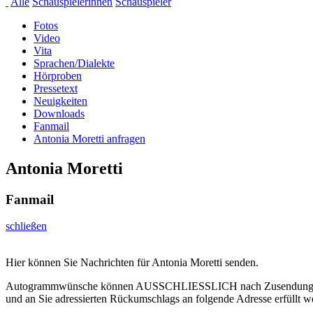
Alle
Schauspielerinnen
Schauspieler
Fotos
Video
Vita
Sprachen/Dialekte
Hörproben
Pressetext
Neuigkeiten
Downloads
Fanmail
Antonia Moretti anfragen
Antonia Moretti
Fanmail
schließen
Hier können Sie Nachrichten für Antonia Moretti senden.
Autogrammwünsche können AUSSCHLIESSLICH nach Zusendung ein
und an Sie adressierten Rückumschlags an folgende Adresse erfüllt w