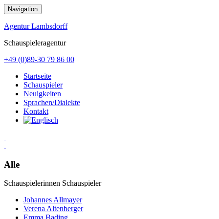
Zum
Navigation
Inhalt
springen
Agentur Lambsdorff
Schauspieleragentur
+49 (0)89-30 79 86 00
Startseite
Schauspieler
Neuigkeiten
Sprachen/Dialekte
Kontakt
Alle
Schauspielerinnen
Schauspieler
Johannes Allmayer
Verena Altenberger
Emma Bading