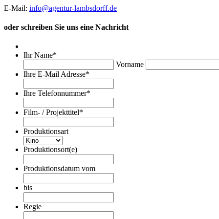
E-Mail:
info@agentur-lambsdorff.de
oder schreiben Sie uns eine Nachricht
Ihr Name
*
Vorname
Ihre E-Mail Adresse
*
Ihre Telefonnummer
*
Film- / Projekttitel
*
Produktionsart
Produktionsort(e)
Produktionsdatum vom
Datumsformat:TT
Punkt
bis
MM
Datumsformat:TT
Punkt
Punkt
Regie
JJJJ
MM