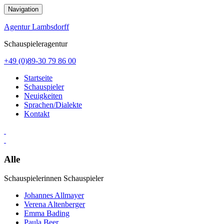
Zum
Navigation
Inhalt
springen
Agentur Lambsdorff
Schauspieleragentur
+49 (0)89-30 79 86 00
Startseite
Schauspieler
Neuigkeiten
Sprachen/Dialekte
Kontakt
Alle
Schauspielerinnen
Schauspieler
Johannes Allmayer
Verena Altenberger
Emma Bading
Paula Beer