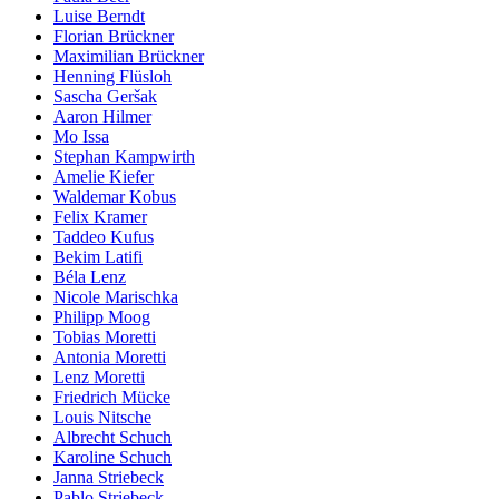
Luise Berndt
Florian Brückner
Maximilian Brückner
Henning Flüsloh
Sascha Geršak
Aaron Hilmer
Mo Issa
Stephan Kampwirth
Amelie Kiefer
Waldemar Kobus
Felix Kramer
Taddeo Kufus
Bekim Latifi
Béla Lenz
Nicole Marischka
Philipp Moog
Tobias Moretti
Antonia Moretti
Lenz Moretti
Friedrich Mücke
Louis Nitsche
Albrecht Schuch
Karoline Schuch
Janna Striebeck
Pablo Striebeck