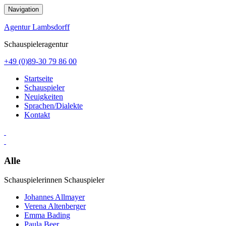
Zum
Navigation
Inhalt
springen
Agentur Lambsdorff
Schauspieleragentur
+49 (0)89-30 79 86 00
Startseite
Schauspieler
Neuigkeiten
Sprachen/Dialekte
Kontakt
Alle
Schauspielerinnen
Schauspieler
Johannes Allmayer
Verena Altenberger
Emma Bading
Paula Beer