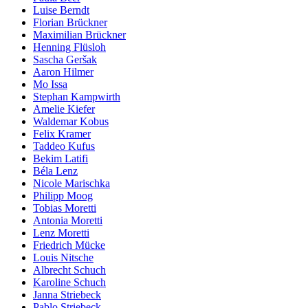
Luise Berndt
Florian Brückner
Maximilian Brückner
Henning Flüsloh
Sascha Geršak
Aaron Hilmer
Mo Issa
Stephan Kampwirth
Amelie Kiefer
Waldemar Kobus
Felix Kramer
Taddeo Kufus
Bekim Latifi
Béla Lenz
Nicole Marischka
Philipp Moog
Tobias Moretti
Antonia Moretti
Lenz Moretti
Friedrich Mücke
Louis Nitsche
Albrecht Schuch
Karoline Schuch
Janna Striebeck
Pablo Striebeck