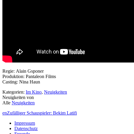
Regie: Alain Gsponer
Produktion: Pantaleon Films
Casting: Nina Haun
Kategorien:
Im Kino
,
Neuigkeiten
Neuigkeiten von
Alle
Neuigkeiten
en
Zufälliger Schauspieler: Bekim Latifi
Impressum
Datenschutz
Freunde