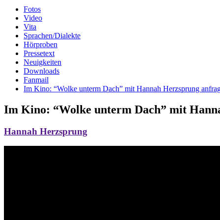
Fotos
Video
Vita
Sprachen/Dialekte
Hörproben
Pressetext
Neuigkeiten
Downloads
Fanmail
Im Kino: “Wolke unterm Dach” mit Hannah Herzsprung anfra
Im Kino: “Wolke unterm Dach” mit Hann
Hannah Herzsprung