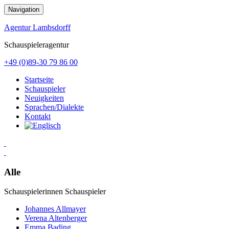
Zum
Navigation
Inhalt
springen
Agentur Lambsdorff
Schauspieleragentur
+49 (0)89-30 79 86 00
Startseite
Schauspieler
Neuigkeiten
Sprachen/Dialekte
Kontakt
Alle
Schauspielerinnen
Schauspieler
Johannes Allmayer
Verena Altenberger
Emma Bading