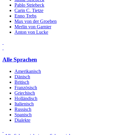
Pablo Striebeck
Carin C. Tietze
Enno Trebs
Max von der Groeben
Merlin von Garnier
Anton von Lucke
Alle Sprachen
Amerikanisch
Dänisch
Britisch
Französisch
Griechisch
Holländisch
Italienisch
Russisch
Spanisch
Dialekte