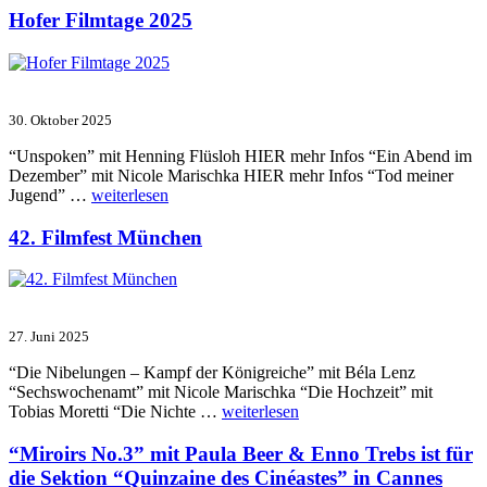
und
Hofer Filmtage 2025
Serienfestival
Weimar
2025“
30. Oktober 2025
“Unspoken” mit Henning Flüsloh HIER mehr Infos “Ein Abend im
Dezember” mit Nicole Marischka HIER mehr Infos “Tod meiner
„Hofer
Jugend” …
weiterlesen
Filmtage
2025“
42. Filmfest München
27. Juni 2025
“Die Nibelungen – Kampf der Königreiche” mit Béla Lenz
“Sechswochenamt” mit Nicole Marischka “Die Hochzeit” mit
„42.
Tobias Moretti “Die Nichte …
weiterlesen
Filmfest
München“
“Miroirs No.3” mit Paula Beer & Enno Trebs ist für
die Sektion “Quinzaine des Cinéastes” in Cannes