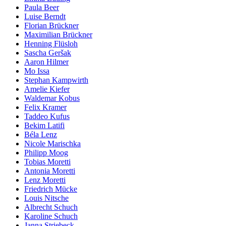
Paula Beer
Luise Berndt
Florian Brückner
Maximilian Brückner
Henning Flüsloh
Sascha Geršak
Aaron Hilmer
Mo Issa
Stephan Kampwirth
Amelie Kiefer
Waldemar Kobus
Felix Kramer
Taddeo Kufus
Bekim Latifi
Béla Lenz
Nicole Marischka
Philipp Moog
Tobias Moretti
Antonia Moretti
Lenz Moretti
Friedrich Mücke
Louis Nitsche
Albrecht Schuch
Karoline Schuch
Janna Striebeck