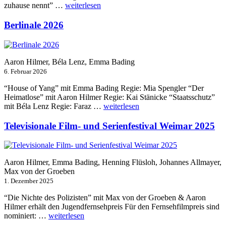
„Filmfest
zuhause nennt” …
weiterlesen
München
2026“
Berlinale 2026
Aaron Hilmer, Béla Lenz, Emma Bading
6. Februar 2026
“House of Yang” mit Emma Bading Regie: Mia Spengler “Der
Heimatlose” mit Aaron Hilmer Regie: Kai Stänicke “Staatsschutz”
„Berlinale
mit Béla Lenz Regie: Faraz …
weiterlesen
2026“
Televisionale Film- und Serienfestival Weimar 2025
Aaron Hilmer, Emma Bading, Henning Flüsloh, Johannes Allmayer,
Max von der Groeben
1. Dezember 2025
“Die Nichte des Polizisten” mit Max von der Groeben & Aaron
Hilmer erhält den Jugendfernsehpreis Für den Fernsehfilmpreis sind
„Televisionale
nominiert: …
weiterlesen
Film-